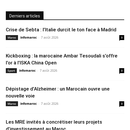
Derniers articles
Crise de Sebta : l’Italie durcit le ton face à Madrid
infomaroc
-
7 août 2026
Maroc
0
Kickboxing : la marocaine Ambar Tesoudali s’offre
l’or à l’ISKA China Open
infomaroc
-
7 août 2026
Sport
0
Dépistage d’Alzheimer : un Marocain ouvre une
nouvelle voie
infomaroc
-
7 août 2026
Maroc
0
Les MRE invités à concrétiser leurs projets
d’investissement au Maroc