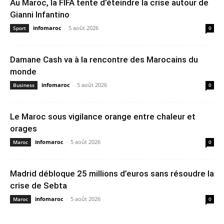
Au Maroc, la FIFA tente d’éteindre la crise autour de
Gianni Infantino
infomaroc
-
5 août 2026
Sport
0
Damane Cash va à la rencontre des Marocains du
monde
infomaroc
-
5 août 2026
Business
0
Le Maroc sous vigilance orange entre chaleur et
orages
infomaroc
-
5 août 2026
Maroc
0
Madrid débloque 25 millions d’euros sans résoudre la
crise de Sebta
infomaroc
-
5 août 2026
Maroc
0