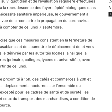
suivi quotidien et de l’évaluation régulière effectuées
L
N
ite à la recrudescence des foyers épidémiologiques dans
 nécessité sanitaire impérieuse, le gouvernement a
S
vue de circonscrire la propagation du coronavirus
, à compter de ce lundi 7 septembre.
ise que ces mesures consistent en la fermeture de
Casablanca et de soumettre le déplacement de et vers
lle délivrée par les autorités locales, ainsi que la
es (primaire, collèges, lycées et universités), avec
tir de ce lundi.
 de proximité à 15h, des cafés et commerces à 20h et
 des déplacements nocturnes sur l’ensemble du
, excepté pour les cadres de santé et de sûreté, les
et ceux du transport des marchandises, à condition de
source.