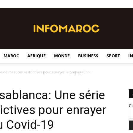
MAROC
AFRIQUE
MONDE
BUSINESS
SPORT
I
InfoMaroc
e de mesures restrictives pour enrayer la propagation...
sablanca: Une série
ictives pour enrayer
C
u Covid-19