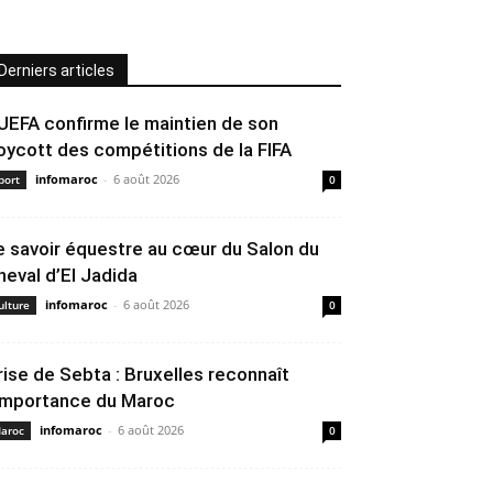
Derniers articles
’UEFA confirme le maintien de son
oycott des compétitions de la FIFA
infomaroc
-
6 août 2026
port
0
e savoir équestre au cœur du Salon du
heval d’El Jadida
infomaroc
-
6 août 2026
ulture
0
rise de Sebta : Bruxelles reconnaît
’importance du Maroc
infomaroc
-
6 août 2026
aroc
0