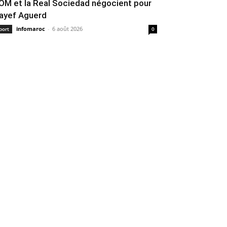
’OM et la Real Sociedad négocient pour
ayef Aguerd
infomaroc
-
6 août 2026
port
0