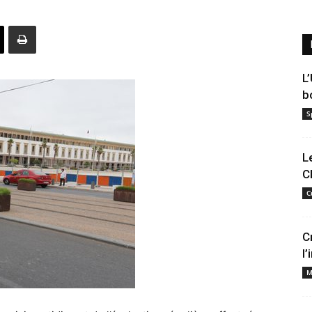
L
b
S
L
C
C
C
l
M