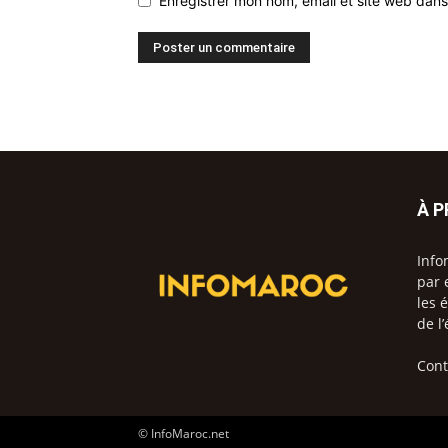
Enregistrer mon nom, email et site web dans
À 
Info
par 
les 
de l
Cont
© InfoMaroc.net