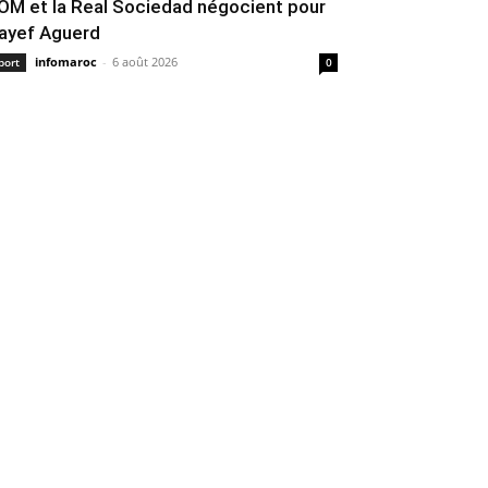
’OM et la Real Sociedad négocient pour
ayef Aguerd
infomaroc
-
6 août 2026
port
0