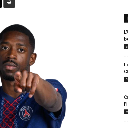
L
b
S
L
C
C
C
l
M