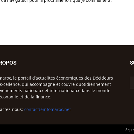
 ce navigateur pour la prochaine fois que je commenterai.
PROPOS
S
maroc, le portail d’actualités économiques des Décideurs
excellence, qui accompagne et couvre quotidiennement
événements nationaux et internationaux dans le monde
’économie et de la finance.
actez-nous:
contact@infomaroc.net
équip