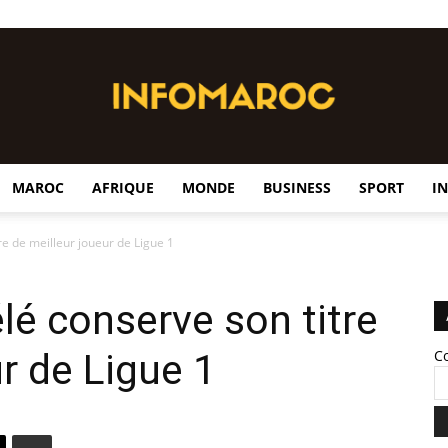
MAROC
AFRIQUE
MONDE
BUSINESS
SPORT
I
InfoMaroc
 de meilleur joueur de Ligue 1
 conserve son titre
r de Ligue 1
C