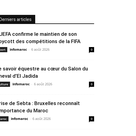
Derniers articles
’UEFA confirme le maintien de son
oycott des compétitions de la FIFA
infomaroc
-
6 août 2026
port
0
e savoir équestre au cœur du Salon du
heval d’El Jadida
infomaroc
-
6 août 2026
ulture
0
rise de Sebta : Bruxelles reconnaît
’importance du Maroc
infomaroc
-
6 août 2026
aroc
0