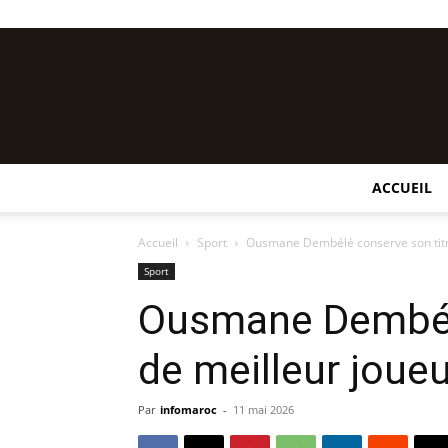
ACCUEIL
Accueil
Sport
Ousmane Dembélé conserve son titre
Sport
Ousmane Dembélé
de meilleur joueu
Par
infomaroc
-
11 mai 2026