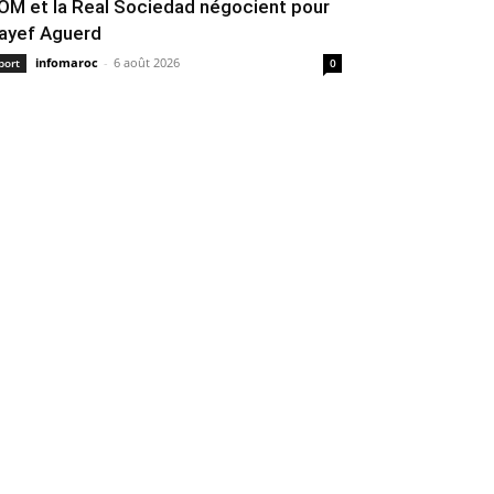
’OM et la Real Sociedad négocient pour
ayef Aguerd
infomaroc
-
6 août 2026
port
0