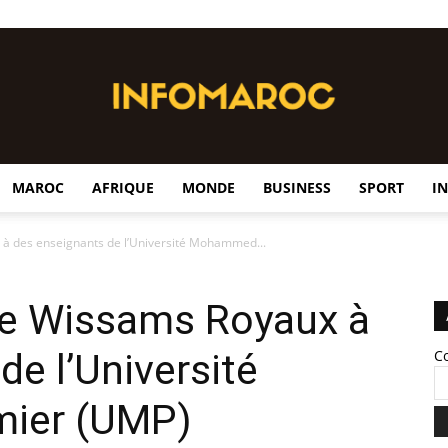
MAROC
AFRIQUE
MONDE
BUSINESS
SPORT
I
InfoMaroc
à des enseignants de l’Université Mohammed...
de Wissams Royaux à
de l’Université
C
ier (UMP)