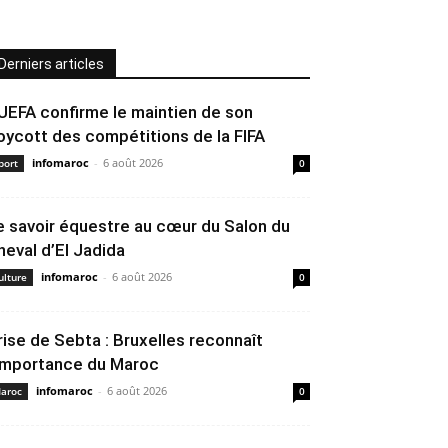
Derniers articles
’UEFA confirme le maintien de son
oycott des compétitions de la FIFA
infomaroc
-
6 août 2026
port
0
e savoir équestre au cœur du Salon du
heval d’El Jadida
infomaroc
-
6 août 2026
ulture
0
rise de Sebta : Bruxelles reconnaît
’importance du Maroc
infomaroc
-
6 août 2026
aroc
0