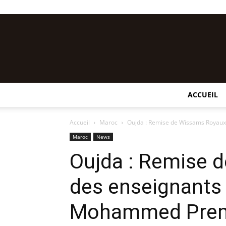
ACCUEIL
Accueil
Maroc
Oujda : Remise de Wissams Royaux 
Maroc
News
Oujda : Remise 
des enseignants 
Mohammed Prem