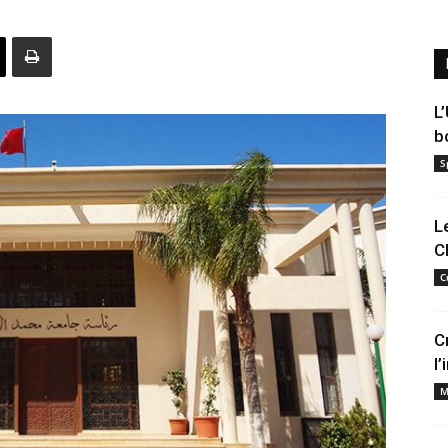
L
b
S
L
C
C
C
l
M