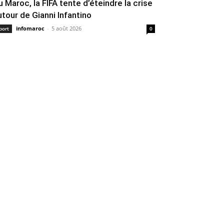
u Maroc, la FIFA tente d’éteindre la crise
utour de Gianni Infantino
infomaroc
-
5 août 2026
port
0