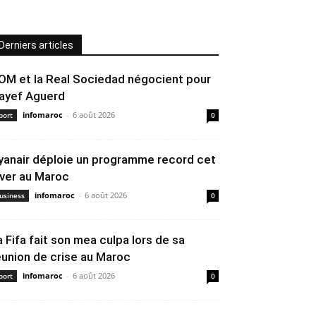
Derniers articles
’OM et la Real Sociedad négocient pour
ayef Aguerd
infomaroc
-
6 août 2026
port
0
yanair déploie un programme record cet
iver au Maroc
infomaroc
-
6 août 2026
usiness
0
a Fifa fait son mea culpa lors de sa
éunion de crise au Maroc
infomaroc
-
6 août 2026
port
0