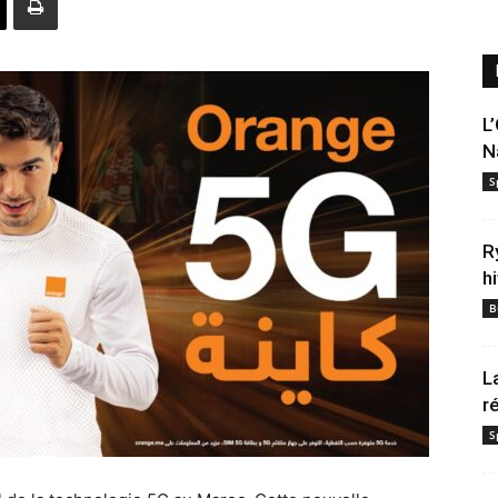
L
N
S
R
h
B
L
r
S