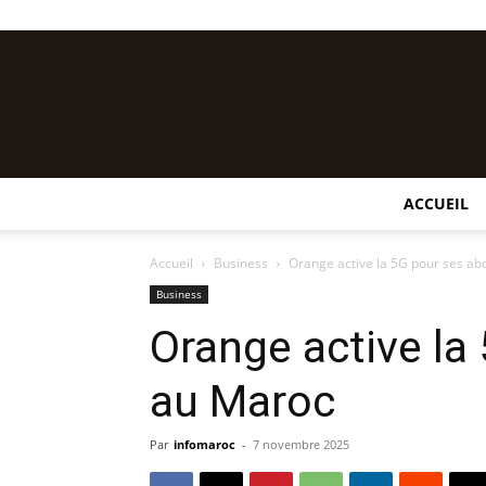
ACCUEIL
Accueil
Business
Orange active la 5G pour ses a
Business
Orange active la
au Maroc
Par
infomaroc
-
7 novembre 2025