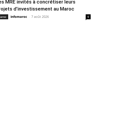
es MRE invités à concrétiser leurs
rojets d’investissement au Maroc
infomaroc
-
7 août 2026
aroc
0