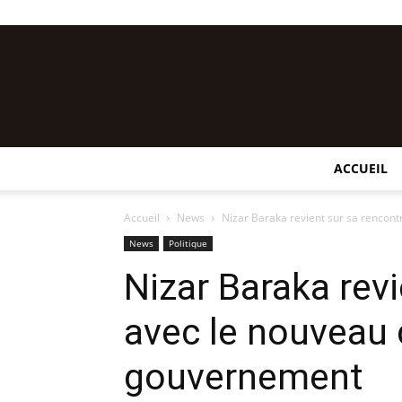
ACCUEIL
Accueil
News
Nizar Baraka revient sur sa rencon
News
Politique
Nizar Baraka rev
avec le nouveau 
gouvernement