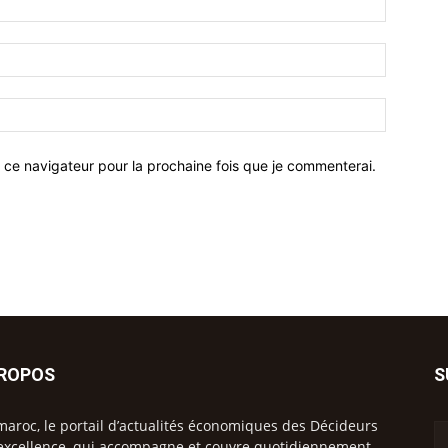
 ce navigateur pour la prochaine fois que je commenterai.
PROPOS
S
maroc, le portail d’actualités économiques des Décideurs
excellence, qui accompagne et couvre quotidiennement