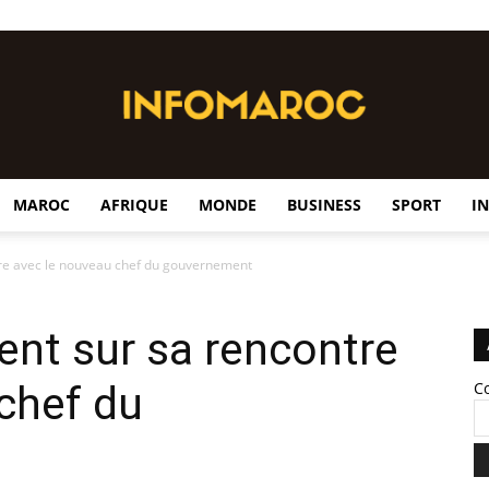
MAROC
AFRIQUE
MONDE
BUSINESS
SPORT
I
InfoMaroc
tre avec le nouveau chef du gouvernement
ient sur sa rencontre
chef du
C