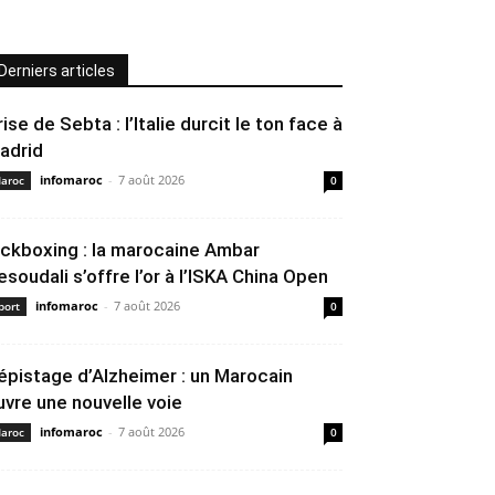
Derniers articles
rise de Sebta : l’Italie durcit le ton face à
adrid
infomaroc
-
7 août 2026
aroc
0
ickboxing : la marocaine Ambar
esoudali s’offre l’or à l’ISKA China Open
infomaroc
-
7 août 2026
port
0
épistage d’Alzheimer : un Marocain
uvre une nouvelle voie
infomaroc
-
7 août 2026
aroc
0