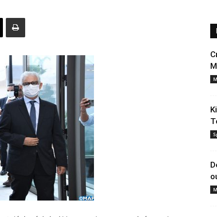
C
M
M
K
T
S
D
o
M