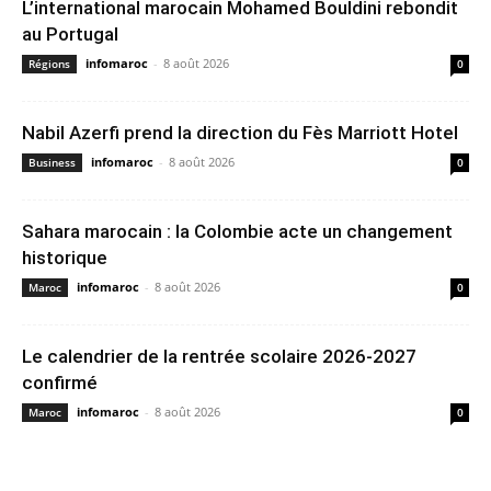
L’international marocain Mohamed Bouldini rebondit
au Portugal
infomaroc
-
8 août 2026
Régions
0
Nabil Azerfi prend la direction du Fès Marriott Hotel
infomaroc
-
8 août 2026
Business
0
Sahara marocain : la Colombie acte un changement
historique
infomaroc
-
8 août 2026
Maroc
0
Le calendrier de la rentrée scolaire 2026-2027
confirmé
infomaroc
-
8 août 2026
Maroc
0