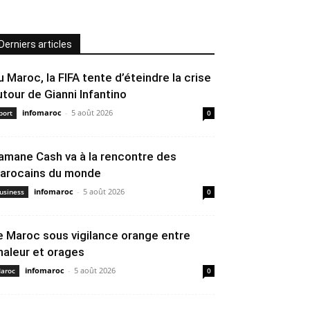
Derniers articles
u Maroc, la FIFA tente d’éteindre la crise
utour de Gianni Infantino
infomaroc
-
5 août 2026
port
0
amane Cash va à la rencontre des
arocains du monde
infomaroc
-
5 août 2026
usiness
0
e Maroc sous vigilance orange entre
haleur et orages
infomaroc
-
5 août 2026
aroc
0