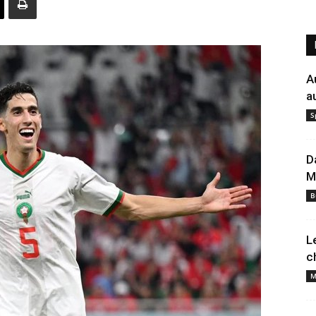
A
a
S
D
M
B
L
c
M