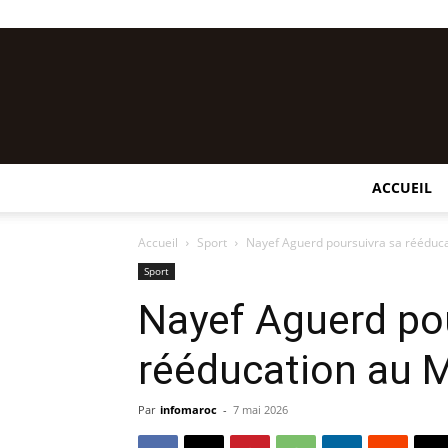
ACCUEIL
Accueil
Sport
Nayef Aguerd poursuivra sa rééduc
Sport
Nayef Aguerd po
rééducation au 
Par
infomaroc
-
7 mai 2026