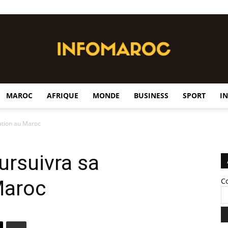
MAROC
AFRIQUE
MONDE
BUSINESS
SPORT
I
InfoMaroc
ation au Maroc
ursuivra sa
Maroc
C