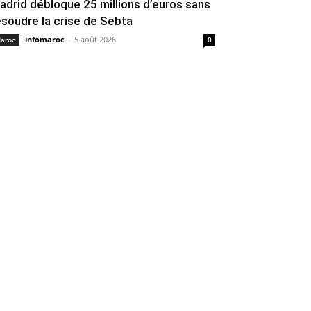
adrid débloque 25 millions d’euros sans
ésoudre la crise de Sebta
infomaroc
-
5 août 2026
aroc
0