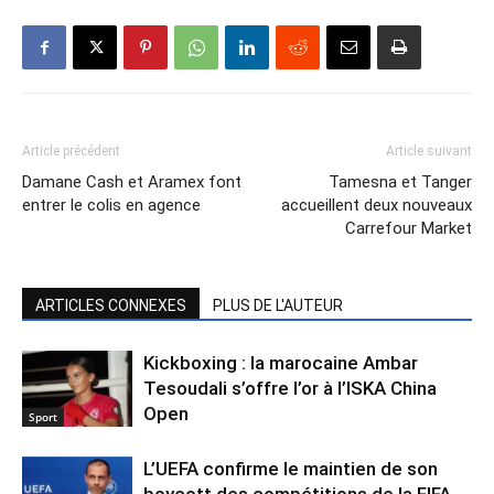
Article précédent
Article suivant
Damane Cash et Aramex font
Tamesna et Tanger
entrer le colis en agence
accueillent deux nouveaux
Carrefour Market
ARTICLES CONNEXES
PLUS DE L'AUTEUR
Kickboxing : la marocaine Ambar
Tesoudali s’offre l’or à l’ISKA China
Open
Sport
L’UEFA confirme le maintien de son
boycott des compétitions de la FIFA