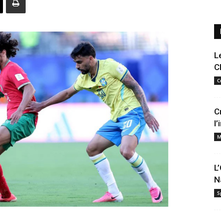
L
C
C
C
l
M
L
N
S