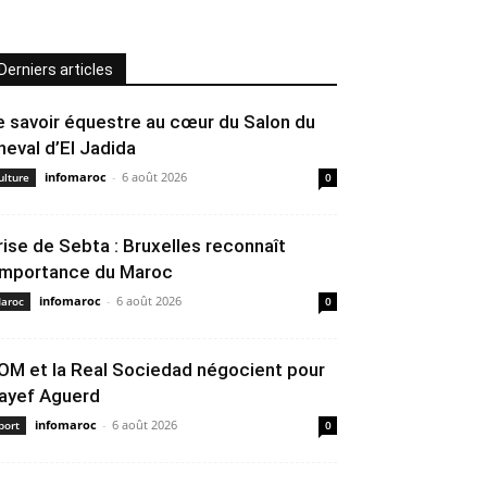
Derniers articles
e savoir équestre au cœur du Salon du
heval d’El Jadida
infomaroc
-
6 août 2026
ulture
0
rise de Sebta : Bruxelles reconnaît
’importance du Maroc
infomaroc
-
6 août 2026
aroc
0
’OM et la Real Sociedad négocient pour
ayef Aguerd
infomaroc
-
6 août 2026
port
0