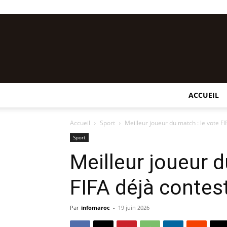
ACCUEIL
Accueil
Sport
Meilleur joueur du match : le vote F
Sport
Meilleur joueur d
FIFA déjà contes
Par
infomaroc
-
19 juin 2026