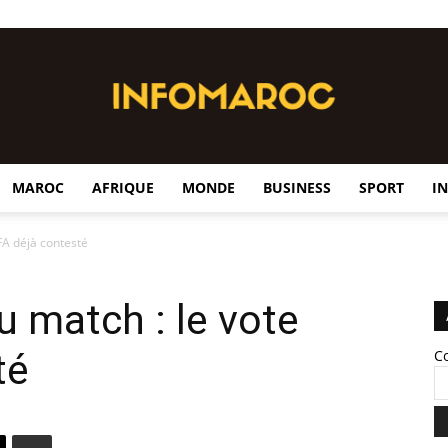
MAROC
AFRIQUE
MONDE
BUSINESS
SPORT
I
InfoMaroc
IFA déjà contesté
u match : le vote
té
C