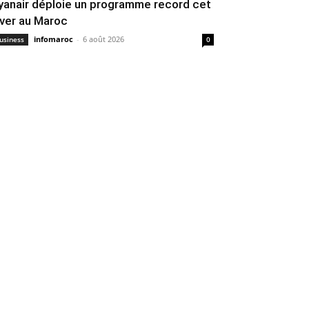
yanair déploie un programme record cet
iver au Maroc
infomaroc
-
6 août 2026
usiness
0