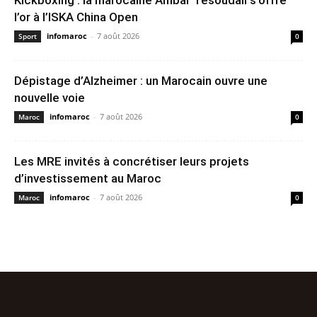
Kickboxing : la marocaine Ambar Tesoudali s’offre
l’or à l’ISKA China Open
infomaroc
-
7 août 2026
Sport
0
Dépistage d’Alzheimer : un Marocain ouvre une
nouvelle voie
infomaroc
-
7 août 2026
Maroc
0
Les MRE invités à concrétiser leurs projets
d’investissement au Maroc
infomaroc
-
7 août 2026
Maroc
0