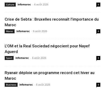
infomaroc
-
6 août 2026
Culture
0
Crise de Sebta : Bruxelles reconnaît l’importance du
Maroc
infomaroc
-
6 août 2026
Maroc
0
L’OM et la Real Sociedad négocient pour Nayef
Aguerd
infomaroc
-
6 août 2026
Sport
0
Ryanair déploie un programme record cet hiver au
Maroc
infomaroc
-
6 août 2026
Business
0