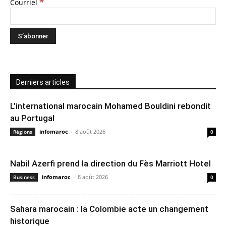
*
Courriel
Derniers articles
L’international marocain Mohamed Bouldini rebondit
au Portugal
infomaroc
-
8 août 2026
Régions
0
Nabil Azerfi prend la direction du Fès Marriott Hotel
infomaroc
-
8 août 2026
Business
0
Sahara marocain : la Colombie acte un changement
historique