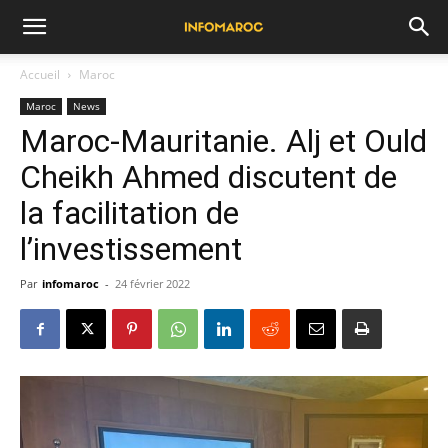
Accueil
Maroc
Maroc
News
Maroc-Mauritanie. Alj et Ould
Cheikh Ahmed discutent de
la facilitation de
l’investissement
Par
infomaroc
-
24 février 2022