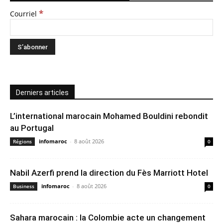
*
Courriel
Derniers articles
L’international marocain Mohamed Bouldini rebondit
au Portugal
infomaroc
-
8 août 2026
Régions
0
Nabil Azerfi prend la direction du Fès Marriott Hotel
infomaroc
-
8 août 2026
Business
0
Sahara marocain : la Colombie acte un changement