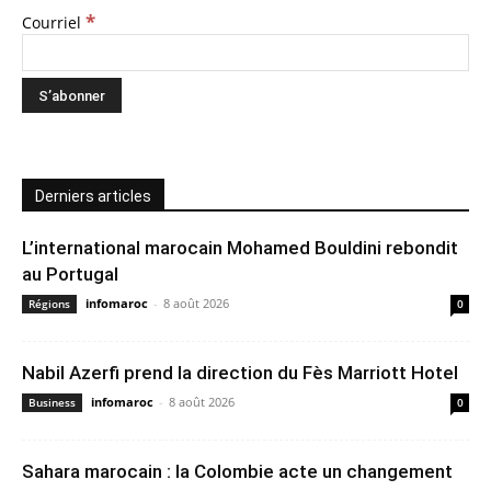
*
Courriel
Derniers articles
L’international marocain Mohamed Bouldini rebondit
au Portugal
infomaroc
-
8 août 2026
Régions
0
Nabil Azerfi prend la direction du Fès Marriott Hotel
infomaroc
-
8 août 2026
Business
0
Sahara marocain : la Colombie acte un changement