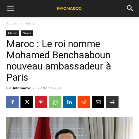
Accueil
Maroc
Maroc
News
Maroc : Le roi nomme
Mohamed Benchaaboun
nouveau ambassadeur à
Paris
Par
infomaroc
-
17 octobre 2021