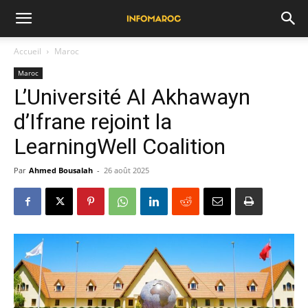
Accueil
Maroc
Maroc
L’Université Al Akhawayn
d’Ifrane rejoint la
LearningWell Coalition
Par
Ahmed Bousalah
-
26 août 2025