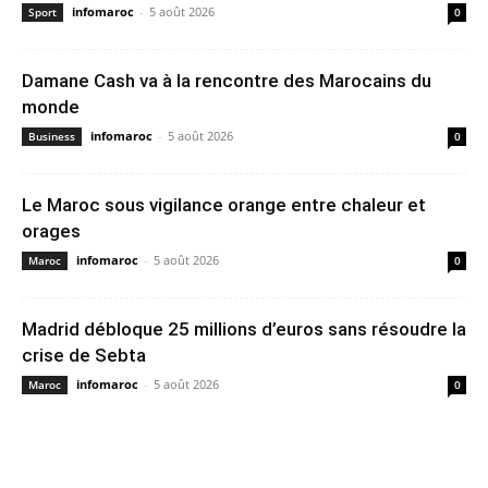
infomaroc
-
5 août 2026
Sport
0
Damane Cash va à la rencontre des Marocains du
monde
infomaroc
-
5 août 2026
Business
0
Le Maroc sous vigilance orange entre chaleur et
orages
infomaroc
-
5 août 2026
Maroc
0
Madrid débloque 25 millions d’euros sans résoudre la
crise de Sebta
infomaroc
-
5 août 2026
Maroc
0