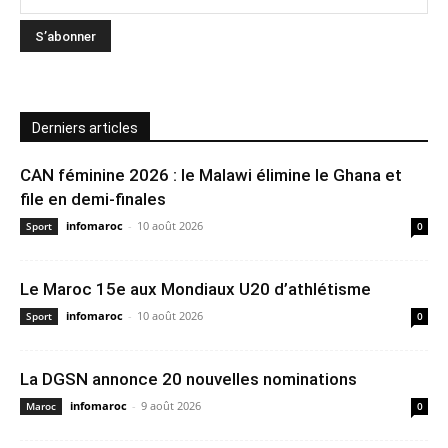
Derniers articles
CAN féminine 2026 : le Malawi élimine le Ghana et
file en demi-finales
infomaroc
-
10 août 2026
Sport
0
Le Maroc 15e aux Mondiaux U20 d’athlétisme
infomaroc
-
10 août 2026
Sport
0
La DGSN annonce 20 nouvelles nominations
infomaroc
-
9 août 2026
Maroc
0