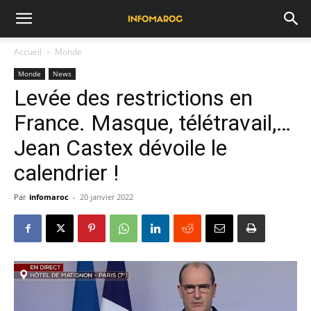
Accueil
Monde
Monde
News
Levée des restrictions en
France. Masque, télétravail,…
Jean Castex dévoile le
calendrier !
Par
infomaroc
-
20 janvier 2022