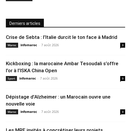
Derniers articles
Crise de Sebta : l’Italie durcit le ton face à Madrid
infomaroc
-
7 août 2026
Maroc
0
Kickboxing : la marocaine Ambar Tesoudali s’offre
l’or à l’ISKA China Open
infomaroc
-
7 août 2026
Sport
0
Dépistage d’Alzheimer : un Marocain ouvre une
nouvelle voie
infomaroc
-
7 août 2026
Maroc
0
Les MRE invités à concrétiser leurs projets