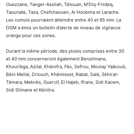
Ouezzane, Tanger-Assilah, Tétouan, M’Diq-Fnideq,
Taounate, Taza, Chefchaouen, Al Hoceima et Larache.
Les cumuls pourraient atteindre entre 40 et 65 mm. La
DGM a émis un bulletin d’alerte de niveau de vigilance
orange pour ces zones.
Durant la même période, des pluies comprises entre 30
et 40 mm concerneront également Benslimane,
Khouribga, Azilal, Khénifra, Fès, Sefrou, Moulay Yaâcoub,
Béni Mellal, Driouch, Khémisset, Rabat, Salé, Skhirat-
Témara, Meknès, Guercif, El Hajeb, Ifrane, Sidi Kacem,
Sidi Slimane et Kénitra.