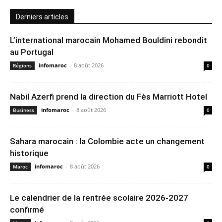
Derniers articles
L’international marocain Mohamed Bouldini rebondit
au Portugal
infomaroc
-
8 août 2026
Régions
0
Nabil Azerfi prend la direction du Fès Marriott Hotel
infomaroc
-
8 août 2026
Business
0
Sahara marocain : la Colombie acte un changement
historique
infomaroc
-
8 août 2026
Maroc
0
Le calendrier de la rentrée scolaire 2026-2027
confirmé