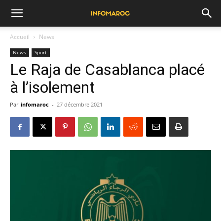
Accueil
News
News
Sport
Le Raja de Casablanca placé
à l’isolement
Par
infomaroc
-
27 décembre 2021