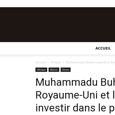
ACCUEIL
Accueil
Afrique
Muhammadu Buhari appelle le Royau
Afrique
Maroc
News
Muhammadu Buhar
Royaume-Uni et l
investir dans le 