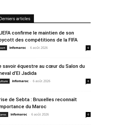
Derniers articles
’UEFA confirme le maintien de son
oycott des compétitions de la FIFA
infomaroc
-
6 août 2026
port
0
e savoir équestre au cœur du Salon du
heval d’El Jadida
infomaroc
-
6 août 2026
ulture
0
rise de Sebta : Bruxelles reconnaît
’importance du Maroc
infomaroc
-
6 août 2026
aroc
0