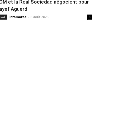
’OM et la Real Sociedad négocient pour
ayef Aguerd
infomaroc
-
6 août 2026
port
0