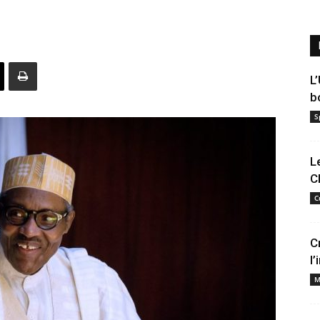
L
b
S
L
C
C
C
l
M