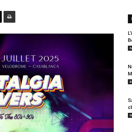
L
B
R
N
M
B
S
c
M