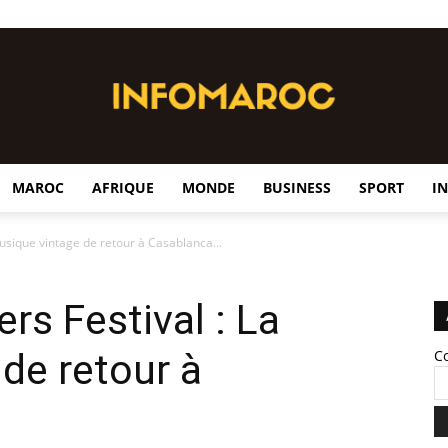
MAROC
AFRIQUE
MONDE
BUSINESS
SPORT
I
InfoMaroc
musique vintage de retour à Casablanca...
rs Festival : La
de retour à
C