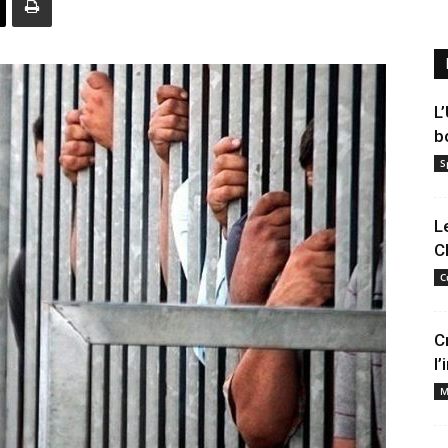
L
b
S
L
C
C
C
l
M