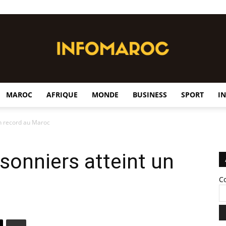
MAROC
AFRIQUE
MONDE
BUSINESS
SPORT
I
InfoMaroc
un record au Maroc
sonniers atteint un
C