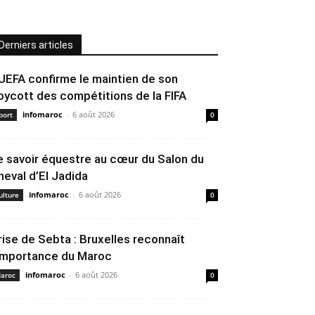
Derniers articles
’UEFA confirme le maintien de son
oycott des compétitions de la FIFA
infomaroc
-
6 août 2026
port
0
e savoir équestre au cœur du Salon du
heval d’El Jadida
infomaroc
-
6 août 2026
ulture
0
rise de Sebta : Bruxelles reconnaît
’importance du Maroc
infomaroc
-
6 août 2026
aroc
0