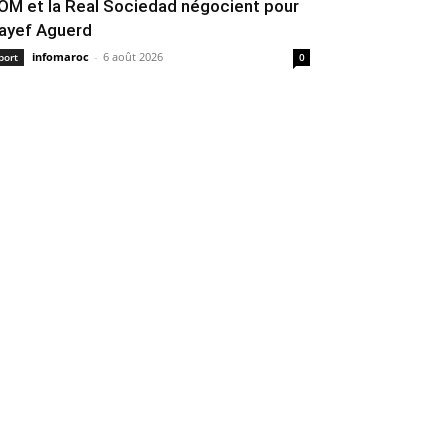
’OM et la Real Sociedad négocient pour
ayef Aguerd
infomaroc
-
6 août 2026
port
0