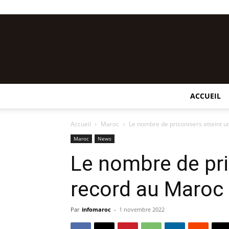
ACCUEIL
Accueil
Maroc
Le nombre de prisonniers atteint 
Maroc
News
Le nombre de pri
record au Maroc
Par
infomaroc
-
1 novembre 2022