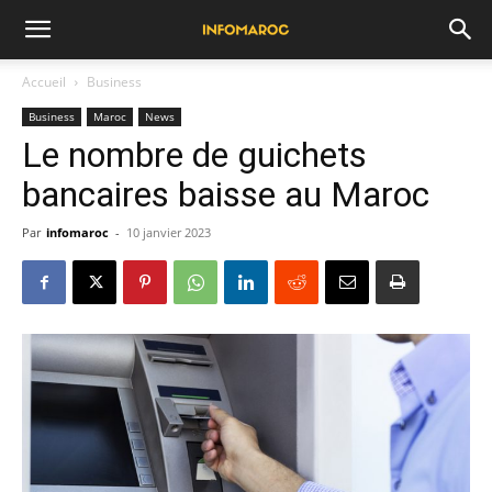
Accueil
Business
Business
Maroc
News
Le nombre de guichets
bancaires baisse au Maroc
Par
infomaroc
-
10 janvier 2023