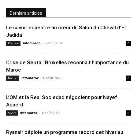
Derniers articles
Le savoir équestre au cœur du Salon du Cheval d’El
Jadida
infomaroc
-
6 août 2026
Culture
0
Crise de Sebta : Bruxelles reconnaît l’importance du
Maroc
infomaroc
-
6 août 2026
Maroc
0
L’OM et la Real Sociedad négocient pour Nayef
Aguerd
infomaroc
-
6 août 2026
Sport
0
Ryanair déploie un programme record cet hiver au