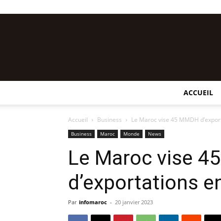
ACCUEIL
Accueil
Business
Le Maroc vise 45 MMDH d’expor
Business
Maroc
Monde
News
Le Maroc vise 
d’exportations e
Par
infomaroc
-
20 janvier 2023