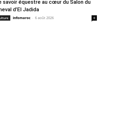
e savoir équestre au cœur du Salon du
heval d’El Jadida
infomaroc
-
6 août 2026
ulture
0