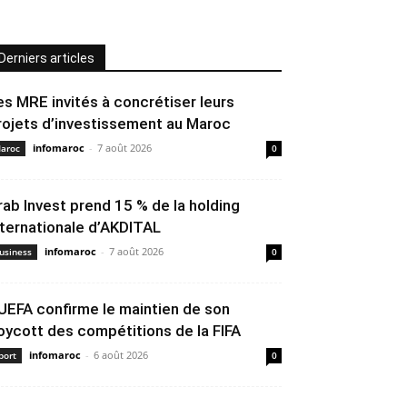
Derniers articles
es MRE invités à concrétiser leurs
rojets d’investissement au Maroc
infomaroc
-
7 août 2026
aroc
0
rab Invest prend 15 % de la holding
nternationale d’AKDITAL
infomaroc
-
7 août 2026
usiness
0
’UEFA confirme le maintien de son
oycott des compétitions de la FIFA
infomaroc
-
6 août 2026
port
0