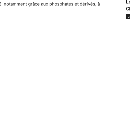
L
2, notamment grâce aux phosphates et dérivés, à
C
C