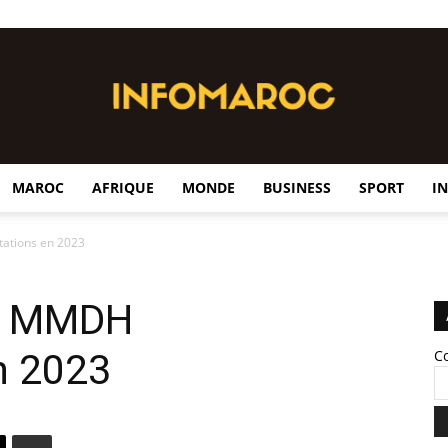
MAROC
AFRIQUE
MONDE
BUSINESS
SPORT
I
InfoMaroc
tations en 2023
45 MMDH
n 2023
C