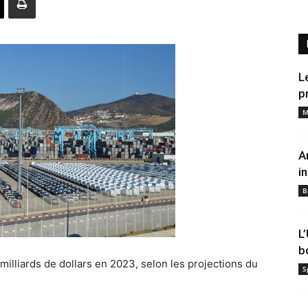
L
p
M
A
i
B
L
b
milliards de dollars en 2023, selon les projections du
S