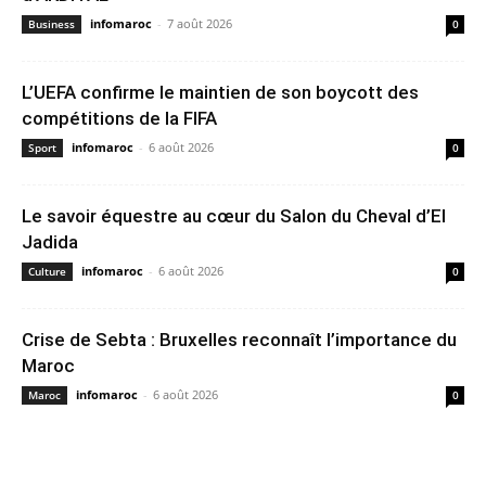
infomaroc
-
7 août 2026
Business
0
L’UEFA confirme le maintien de son boycott des
compétitions de la FIFA
infomaroc
-
6 août 2026
Sport
0
Le savoir équestre au cœur du Salon du Cheval d’El
Jadida
infomaroc
-
6 août 2026
Culture
0
Crise de Sebta : Bruxelles reconnaît l’importance du
Maroc
infomaroc
-
6 août 2026
Maroc
0