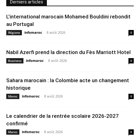
Derniers articles
L’international marocain Mohamed Bouldini rebondit
au Portugal
infomaroc
-
8 août 2026
Régions
0
Nabil Azerfi prend la direction du Fès Marriott Hotel
infomaroc
-
8 août 2026
Business
0
Sahara marocain : la Colombie acte un changement
historique
infomaroc
-
8 août 2026
Maroc
0
Le calendrier de la rentrée scolaire 2026-2027
confirmé
infomaroc
-
8 août 2026
Maroc
0