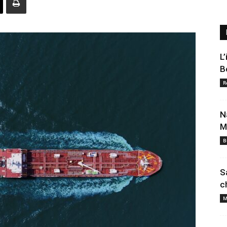
L
B
R
N
M
B
S
c
M