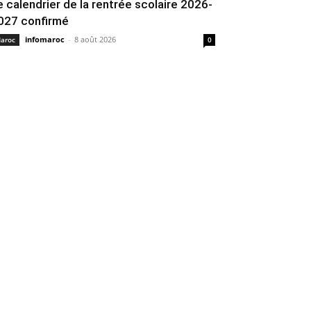
e calendrier de la rentrée scolaire 2026-
027 confirmé
infomaroc
-
8 août 2026
aroc
0