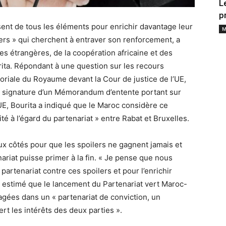
L
p
ent de tous les éléments pour enrichir davantage leur
M
lers » qui cherchent à entraver son renforcement, a
res étrangères, de la coopération africaine et des
rita. Répondant à une question sur les recours
toriale du Royaume devant la Cour de justice de l’UE,
 la signature d’un Mémorandum d’entente portant sur
’UE, Bourita a indiqué que le Maroc considère ce
é à l’égard du partenariat » entre Rabat et Bruxelles.
deux côtés pour que les spoilers ne gagnent jamais et
ariat puisse primer à la fin. « Je pense que nous
artenariat contre ces spoilers et pour l’enrichir
a a estimé que le lancement du Partenariat vert Maroc-
agées dans un « partenariat de conviction, un
ert les intérêts des deux parties ».