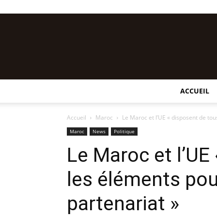
ACCUEIL
Accueil
Maroc
Le Maroc et l’UE « disposent de tou
Maroc
News
Politique
Le Maroc et l’UE
les éléments pou
partenariat »