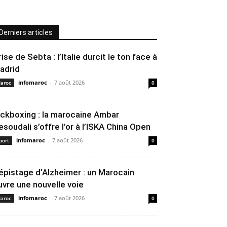
Derniers articles
rise de Sebta : l’Italie durcit le ton face à
adrid
infomaroc
-
7 août 2026
aroc
0
ickboxing : la marocaine Ambar
esoudali s’offre l’or à l’ISKA China Open
infomaroc
-
7 août 2026
port
0
épistage d’Alzheimer : un Marocain
uvre une nouvelle voie
infomaroc
-
7 août 2026
aroc
0