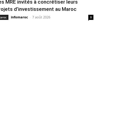
es MRE invités à concrétiser leurs
rojets d’investissement au Maroc
infomaroc
-
7 août 2026
aroc
0