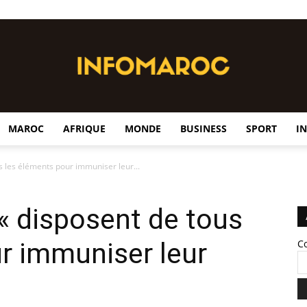
MAROC
AFRIQUE
MONDE
BUSINESS
SPORT
I
InfoMaroc
s les éléments pour immuniser leur...
 « disposent de tous
r immuniser leur
C