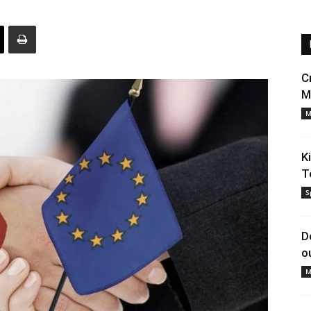
C
M
M
K
T
S
D
o
M