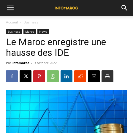
Accueil
Business
Business
Maroc
News
Le Maroc enregistre une
hausse des IDE
Par
infomaroc
-
3 octobre 2022