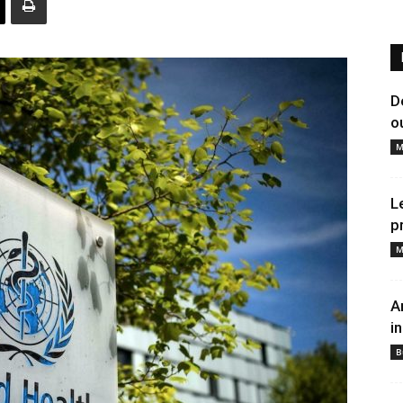
D
o
M
L
p
M
A
i
B