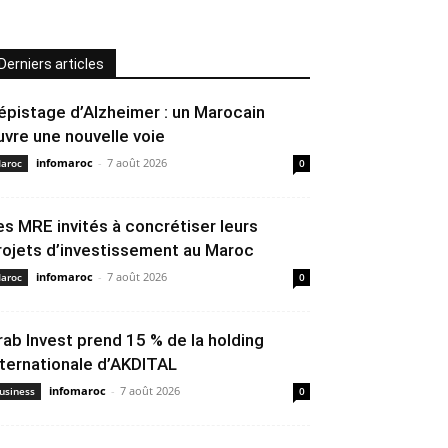
Derniers articles
épistage d’Alzheimer : un Marocain
uvre une nouvelle voie
infomaroc
-
7 août 2026
aroc
0
es MRE invités à concrétiser leurs
rojets d’investissement au Maroc
infomaroc
-
7 août 2026
aroc
0
rab Invest prend 15 % de la holding
nternationale d’AKDITAL
infomaroc
-
7 août 2026
usiness
0