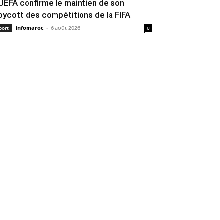
’UEFA confirme le maintien de son
oycott des compétitions de la FIFA
infomaroc
-
6 août 2026
port
0