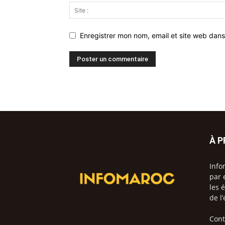
Enregistrer mon nom, email et site web dans
À 
Info
par 
les 
de l
Cont