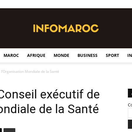
MAROC
AFRIQUE
MONDE
BUSINESS
SPORT
I
InfoMaroc
 l’Organisation Mondiale de la Santé
Conseil exécutif de
ondiale de la Santé
C