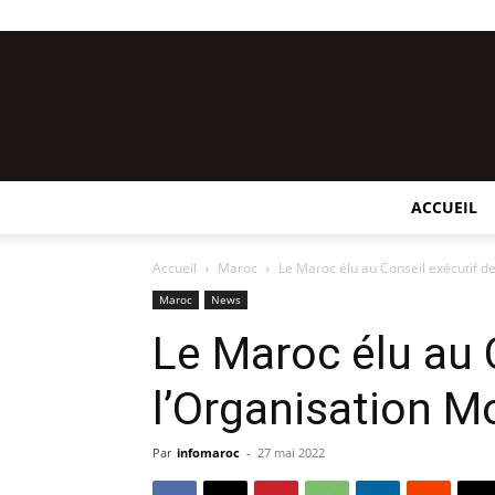
ACCUEIL
Accueil
Maroc
Le Maroc élu au Conseil exécutif de
Maroc
News
Le Maroc élu au 
l’Organisation M
Par
infomaroc
-
27 mai 2022