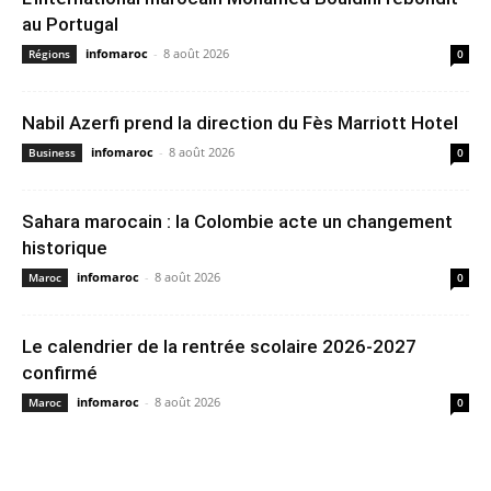
au Portugal
infomaroc
-
8 août 2026
Régions
0
Nabil Azerfi prend la direction du Fès Marriott Hotel
infomaroc
-
8 août 2026
Business
0
Sahara marocain : la Colombie acte un changement
historique
infomaroc
-
8 août 2026
Maroc
0
Le calendrier de la rentrée scolaire 2026-2027
confirmé
infomaroc
-
8 août 2026
Maroc
0