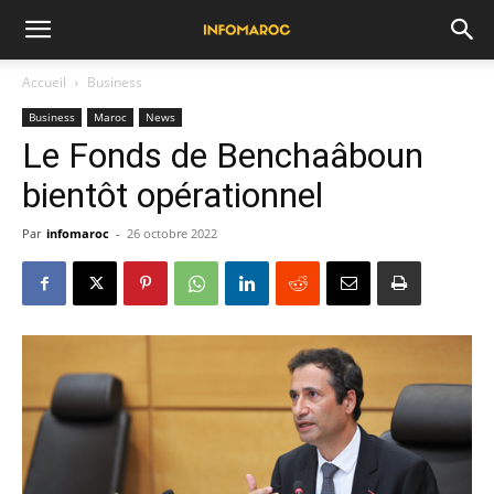
Accueil
Business
Business
Maroc
News
Le Fonds de Benchaâboun
bientôt opérationnel
Par
infomaroc
-
26 octobre 2022