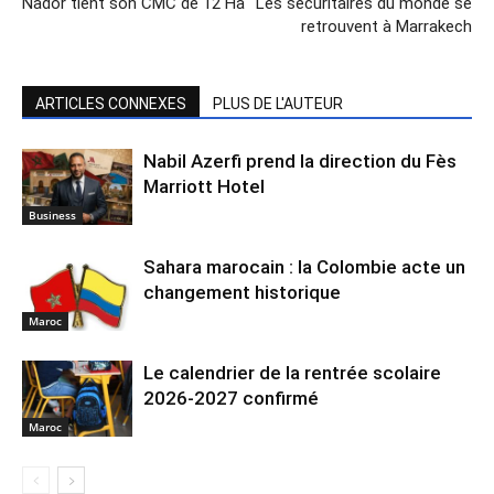
Nador tient son CMC de 12 Ha
Les sécuritaires du monde se
retrouvent à Marrakech
ARTICLES CONNEXES
PLUS DE L'AUTEUR
Nabil Azerfi prend la direction du Fès
Marriott Hotel
Business
Sahara marocain : la Colombie acte un
changement historique
Maroc
Le calendrier de la rentrée scolaire
2026-2027 confirmé
Maroc