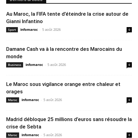
Au Maroc, la FIFA tente d’éteindre la crise autour de
Gianni Infantino
infomaroc
-
5 août 2026
Sport
0
Damane Cash va à la rencontre des Marocains du
monde
infomaroc
-
5 août 2026
Business
0
Le Maroc sous vigilance orange entre chaleur et
orages
infomaroc
-
5 août 2026
Maroc
0
Madrid débloque 25 millions d’euros sans résoudre la
crise de Sebta
infomaroc
-
5 août 2026
Maroc
0