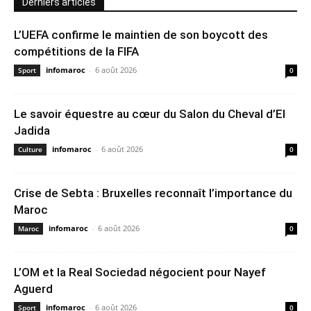
Derniers articles
L’UEFA confirme le maintien de son boycott des
compétitions de la FIFA
infomaroc
-
6 août 2026
Sport
0
Le savoir équestre au cœur du Salon du Cheval d’El
Jadida
infomaroc
-
6 août 2026
Culture
0
Crise de Sebta : Bruxelles reconnaît l’importance du
Maroc
infomaroc
-
6 août 2026
Maroc
0
L’OM et la Real Sociedad négocient pour Nayef
Aguerd
infomaroc
-
6 août 2026
Sport
0