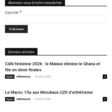
Abonnez-vous à notre newsletter
*
Courriel
Derniers articles
CAN féminine 2026 : le Malawi élimine le Ghana et
file en demi-finales
infomaroc
-
10 août 2026
Sport
0
Le Maroc 15e aux Mondiaux U20 d’athlétisme
infomaroc
-
10 août 2026
Sport
0