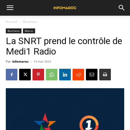
Accueil
Business
Business
Maroc
La SNRT prend le contrôle de
Medi1 Radio
Par
infomaroc
-
14 mai 2023