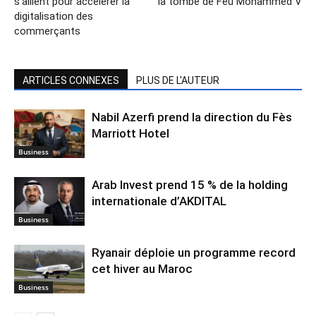
s’allient pour accélérer la
la tombe de Feu Mohammed V
digitalisation des
commerçants
ARTICLES CONNEXES
PLUS DE L'AUTEUR
Nabil Azerfi prend la direction du Fès
Marriott Hotel
Business
Arab Invest prend 15 % de la holding
internationale d’AKDITAL
Business
Ryanair déploie un programme record
cet hiver au Maroc
Business