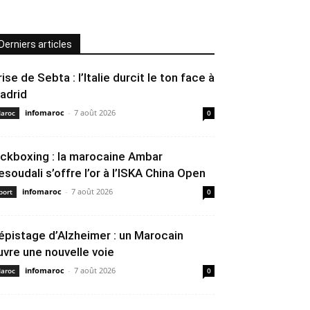
Derniers articles
rise de Sebta : l’Italie durcit le ton face à
adrid
infomaroc
-
7 août 2026
aroc
0
ickboxing : la marocaine Ambar
esoudali s’offre l’or à l’ISKA China Open
infomaroc
-
7 août 2026
port
0
épistage d’Alzheimer : un Marocain
uvre une nouvelle voie
infomaroc
-
7 août 2026
aroc
0