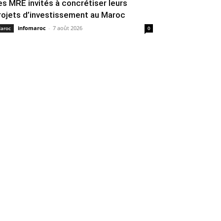
es MRE invités à concrétiser leurs
rojets d’investissement au Maroc
infomaroc
-
7 août 2026
aroc
0