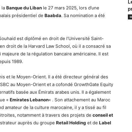
L
 la
Banque du Liban
le 27 mars 2025, lors d’une
p
alais présidentiel de
Baabda
. Sa nomination a été
M
ouhaid est diplômé en droit de l’Université Saint-
en droit de la Harvard Law School, où il a consacré sa
 majeure de la régulation bancaire américaine. Il est
epuis 1989.
nis et le Moyen-Orient. Il a été directeur général des
HSBC au Moyen-Orient et a cofondé GrowthGate Equity
ternatifs basée aux Émirats arabes unis. Il a également
que «
Emirates Lebanon
« . Son attachement au Maroc
d amateur de la culture marocaine, il y a tissé au fil
étroites, notamment à travers des projets de
conseil et
nistrateur auprès du groupe
Retail Holding
et de
Label