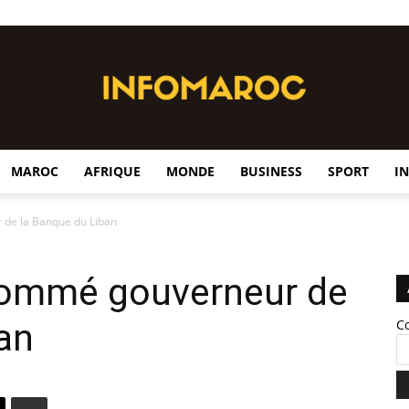
MAROC
AFRIQUE
MONDE
BUSINESS
SPORT
I
InfoMaroc
de la Banque du Liban
nommé gouverneur de
an
C