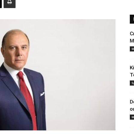
C
M
M
K
T
S
D
o
M