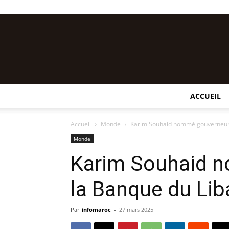
ACCUEIL
Accueil
Monde
Karim Souhaid nommé gouverneur 
Monde
Karim Souhaid 
la Banque du Lib
Par
infomaroc
-
27 mars 2025