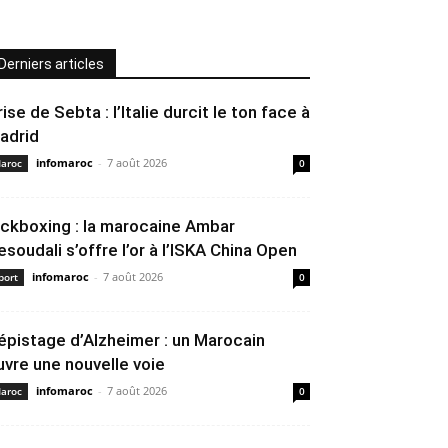
Derniers articles
rise de Sebta : l’Italie durcit le ton face à
adrid
infomaroc
-
7 août 2026
aroc
0
ickboxing : la marocaine Ambar
esoudali s’offre l’or à l’ISKA China Open
infomaroc
-
7 août 2026
port
0
épistage d’Alzheimer : un Marocain
uvre une nouvelle voie
infomaroc
-
7 août 2026
aroc
0