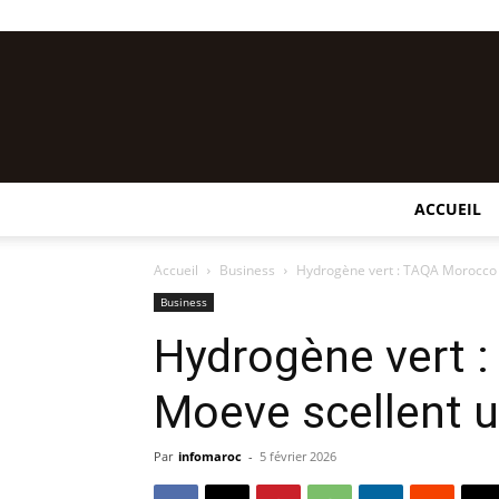
ACCUEIL
Accueil
Business
Hydrogène vert : TAQA Morocco 
Business
Hydrogène vert 
Moeve scellent u
Par
infomaroc
-
5 février 2026