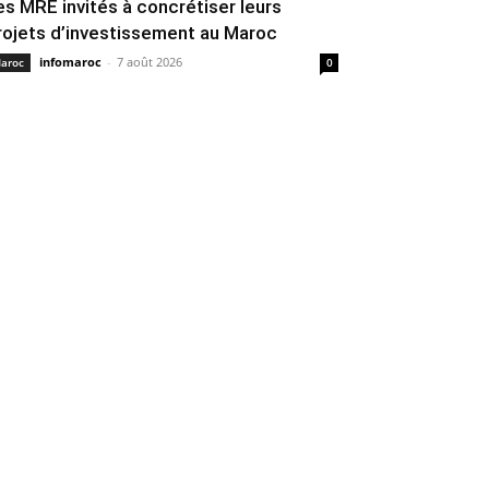
es MRE invités à concrétiser leurs
rojets d’investissement au Maroc
infomaroc
-
7 août 2026
aroc
0