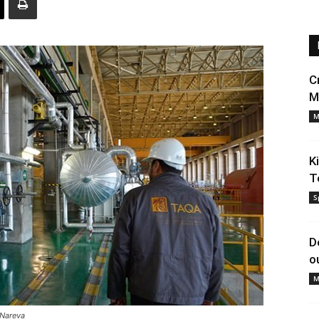
C
M
M
K
T
S
D
o
M
 Nareva