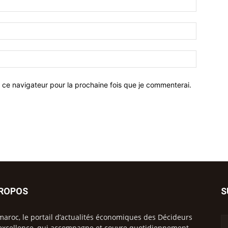
 ce navigateur pour la prochaine fois que je commenterai.
PROPOS
S
maroc, le portail d’actualités économiques des Décideurs
excellence, qui accompagne et couvre quotidiennement