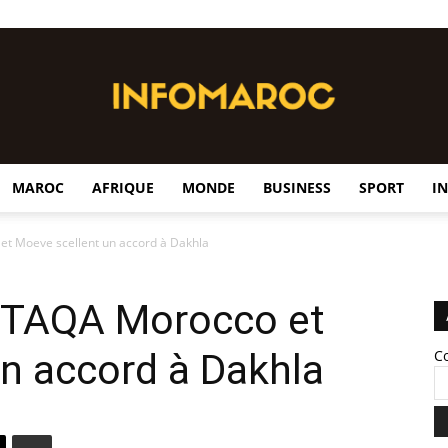
MAROC
AFRIQUE
MONDE
BUSINESS
SPORT
I
InfoMaroc
et Moeve scellent un accord à Dakhla
: TAQA Morocco et
n accord à Dakhla
C