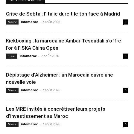
Crise de Sebta : l’Italie durcit le ton face à Madrid
infomaroc
-
7 août 2026
Maroc
0
Kickboxing : la marocaine Ambar Tesoudali s’offre
l’or à l’ISKA China Open
infomaroc
-
7 août 2026
Sport
0
Dépistage d’Alzheimer : un Marocain ouvre une
nouvelle voie
infomaroc
-
7 août 2026
Maroc
0
Les MRE invités à concrétiser leurs projets
d’investissement au Maroc
infomaroc
-
7 août 2026
Maroc
0