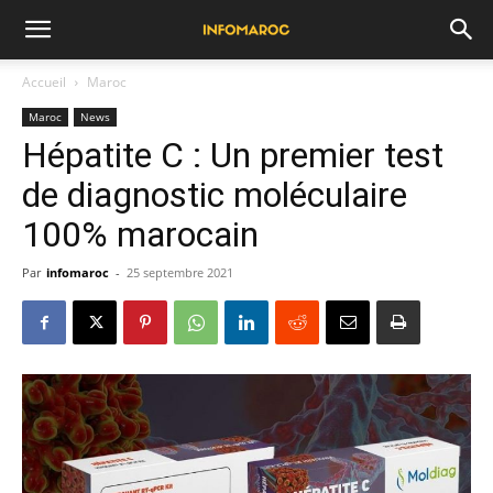
Accueil
Maroc
Maroc
News
Hépatite C : Un premier test
de diagnostic moléculaire
100% marocain
Par
infomaroc
-
25 septembre 2021