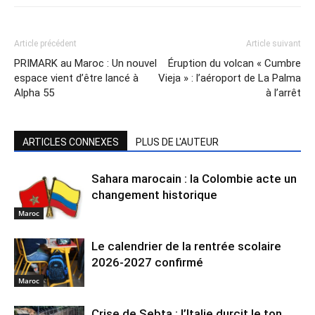
Article précédent
Article suivant
PRIMARK au Maroc : Un nouvel
Éruption du volcan « Cumbre
espace vient d’être lancé à
Vieja » : l’aéroport de La Palma
Alpha 55
à l’arrêt
ARTICLES CONNEXES
PLUS DE L'AUTEUR
Sahara marocain : la Colombie acte un
changement historique
Maroc
Le calendrier de la rentrée scolaire
2026-2027 confirmé
Maroc
Crise de Sebta : l’Italie durcit le ton