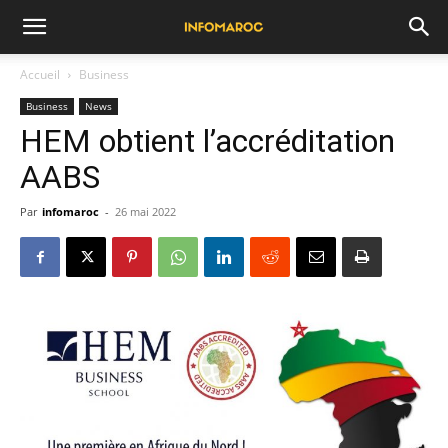
Accueil
Business
Business
News
HEM obtient l’accréditation
AABS
Par
infomaroc
-
26 mai 2022