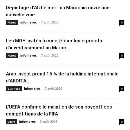
Dépistage d’Alzheimer : un Marocain ouvre une
nouvelle voie
infomaroc
-
7 août 2026
Maroc
0
Les MRE invités à concrétiser leurs projets
d’investissement au Maroc
infomaroc
-
7 août 2026
Maroc
0
Arab Invest prend 15 % de la holding internationale
d’AKDITAL
infomaroc
-
7 août 2026
Business
0
L’UEFA confirme le maintien de son boycott des
compétitions de la FIFA
infomaroc
-
6 août 2026
Sport
0