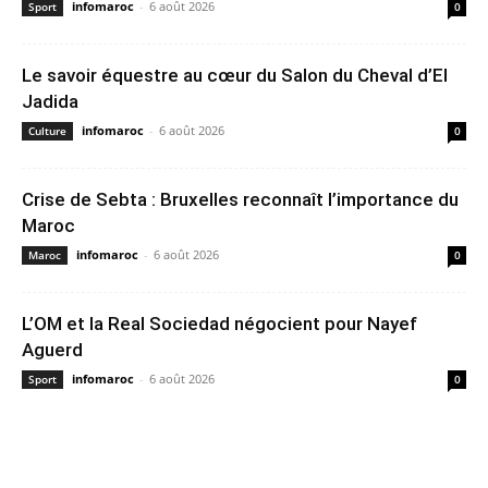
infomaroc
-
6 août 2026
Sport
0
Le savoir équestre au cœur du Salon du Cheval d’El
Jadida
infomaroc
-
6 août 2026
Culture
0
Crise de Sebta : Bruxelles reconnaît l’importance du
Maroc
infomaroc
-
6 août 2026
Maroc
0
L’OM et la Real Sociedad négocient pour Nayef
Aguerd
infomaroc
-
6 août 2026
Sport
0