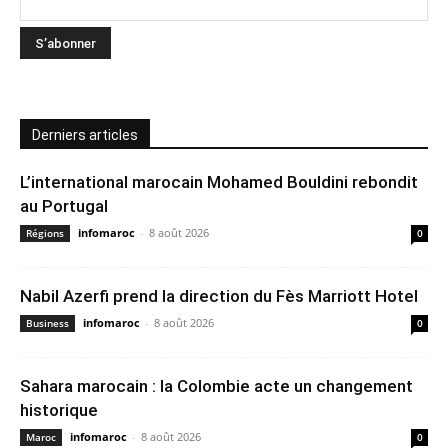
Derniers articles
L’international marocain Mohamed Bouldini rebondit
au Portugal
infomaroc
-
8 août 2026
Régions
0
Nabil Azerfi prend la direction du Fès Marriott Hotel
infomaroc
-
8 août 2026
Business
0
Sahara marocain : la Colombie acte un changement
historique
infomaroc
-
8 août 2026
Maroc
0