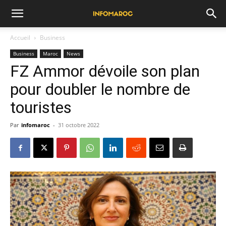
Accueil
Business
Business
Maroc
News
FZ Ammor dévoile son plan
pour doubler le nombre de
touristes
Par
infomaroc
-
31 octobre 2022