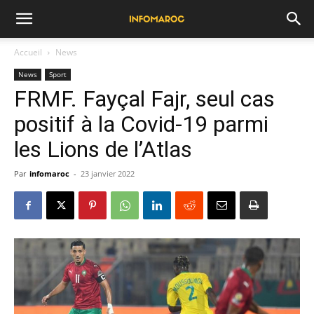
Accueil
News
News
Sport
FRMF. Fayçal Fajr, seul cas
positif à la Covid-19 parmi
les Lions de l’Atlas
Par
infomaroc
-
23 janvier 2022