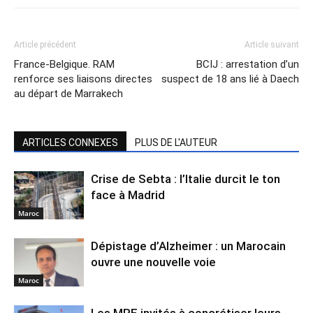
Article précédent
Article suivant
France-Belgique. RAM
BCIJ : arrestation d’un
renforce ses liaisons directes
suspect de 18 ans lié à Daech
au départ de Marrakech
ARTICLES CONNEXES
PLUS DE L'AUTEUR
Crise de Sebta : l’Italie durcit le ton
face à Madrid
Maroc
Dépistage d’Alzheimer : un Marocain
ouvre une nouvelle voie
Maroc
Les MRE invités à concrétiser leurs