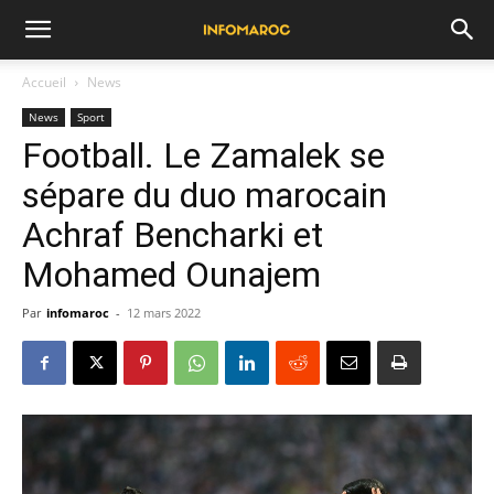
Accueil
News
News
Sport
Football. Le Zamalek se
sépare du duo marocain
Achraf Bencharki et
Mohamed Ounajem
Par
infomaroc
-
12 mars 2022