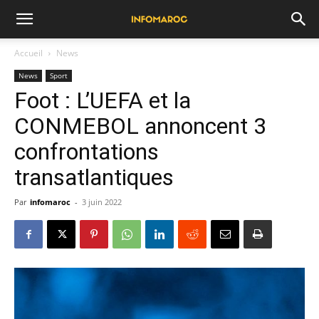
Accueil
News
News
Sport
Foot : L’UEFA et la
CONMEBOL annoncent 3
confrontations
transatlantiques
Par
infomaroc
-
3 juin 2022